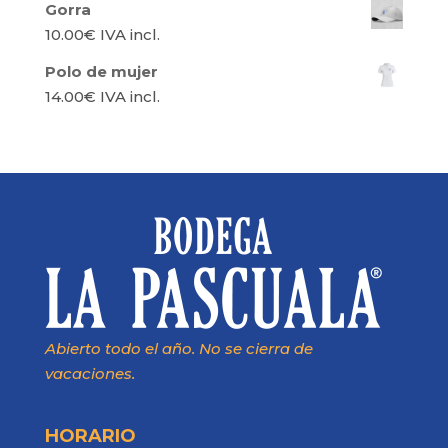
Gorra
10.00
€
IVA incl.
Polo de mujer
14.00
€
IVA incl.
Abierto todo el año. No se cierra de
vacaciones.
HORARIO