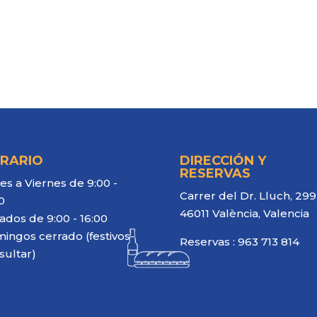
RARIO
DIRECCIÓN Y
RESERVAS
es a Viernes de 9:00 -
Carrer del Dr. Lluch, 299
0
46011 València, Valencia
ados de 9:00 - 16:00
ingos cerrado (festivos-
Reservas :
963 713 814
sultar)