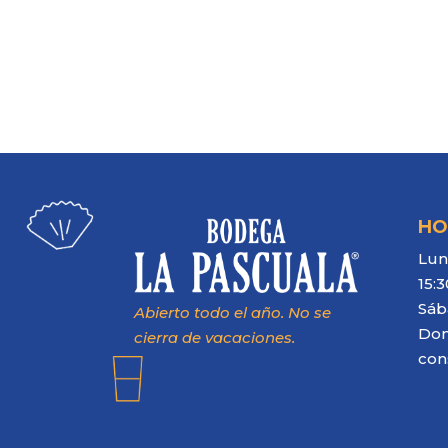
HO
Lun
15:3
Sáb
Abierto todo el año. No se
Dom
cierra de vacaciones.
con